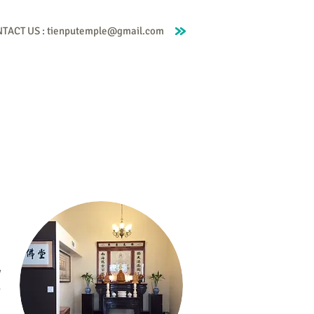
TACT US :
tienputemple@gmail.com
ry
活動照片 Photos
經典語錄 Scriptures
y
,