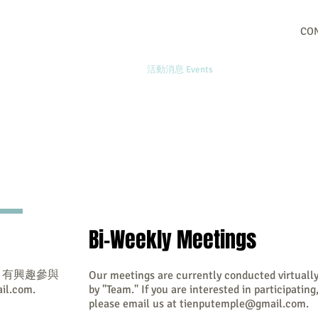
CON
主頁 Home
關於我們 About Us
活動消息 Events
慈光片影 Media Libra
Bi-Weekly Meetings
，有興趣參與
Our meetings are currently conducted virtuall
il.com
.
by "Team." If you are interested in participating
please email us at
tienputemple@gmail.com
.