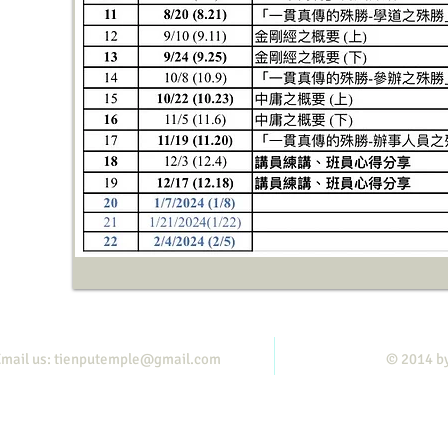
mail us:
tienputemple@gmail.com
© 2014 b